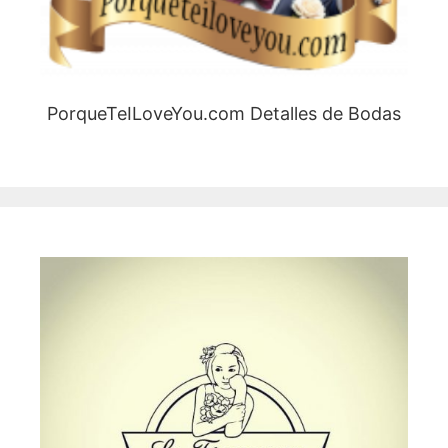
PorqueTeILoveYou.com Detalles de Bodas