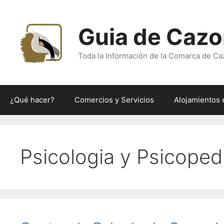
Saltar
al
Guia de Cazo
contenido
Toda la Información de la Comarca de Ca
¿Qué hacer?
Comercios y Servicios
Alojamientos 
Psicologia y Psicope