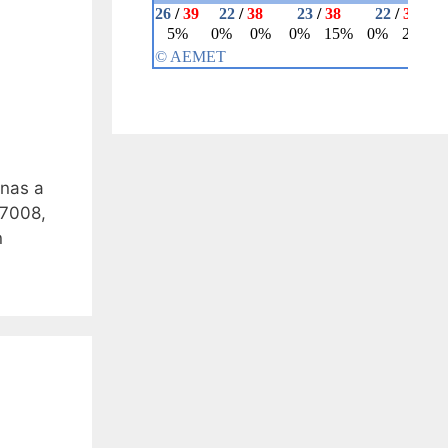
onas a
07008,
n