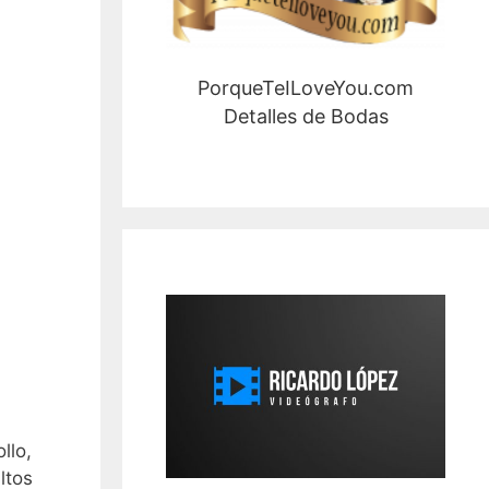
PorqueTeILoveYou.com
Detalles de Bodas
llo,
ltos