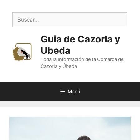
Saltar
al
Buscar:
contenido
Guia de Cazorla y
Ubeda
Toda la Información de la Comarca de
Cazorla y Úbeda
Menú