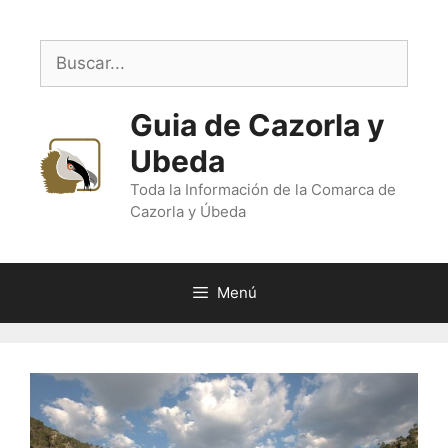
Saltar
al
Buscar:
contenido
Guia de Cazorla y
Ubeda
Toda la Información de la Comarca de
Cazorla y Úbeda
Menú