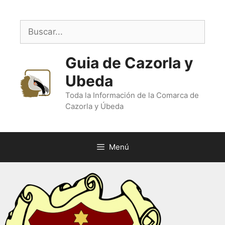
Saltar
al
Buscar:
contenido
Guia de Cazorla y
Ubeda
Toda la Información de la Comarca de
Cazorla y Úbeda
Menú