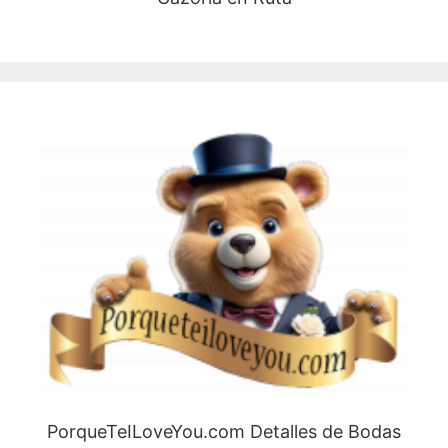
PorqueTeILoveYou.com Detalles de Bodas