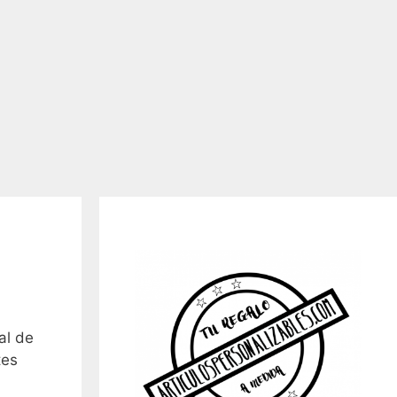
al de
tes