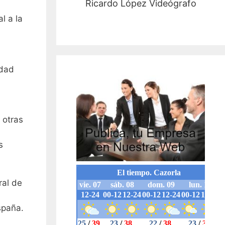
Ricardo López Videógrafo
l a la
idad
 otras
s
ral de
spaña.