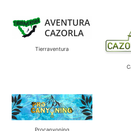
Tierraventura
C
Procanyoning