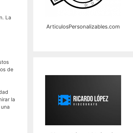
n. La
ArticulosPersonalizables.com
s
stos
tos de
idad
irar la
y una