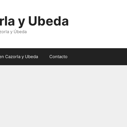
rla y Ubeda
zorla y Úbeda
en Cazorla y Ubeda
Contacto