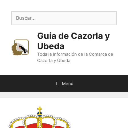
Saltar
al
Buscar:
contenido
Guia de Cazorla y
Ubeda
Toda la Información de la Comarca de
Cazorla y Úbeda
Menú