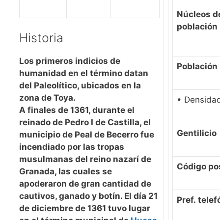
Núcleos d
población
Historia
Los primeros indicios de
Población
humanidad en el término datan
del Paleolítico, ubicados en la
zona de Toya.
• Densida
A finales de 1361, durante el
reinado de Pedro I de Castilla, el
Gentilicio
municipio de Peal de Becerro fue
incendiado por las tropas
musulmanas del reino nazarí de
Código po
Granada, las cuales se
apoderaron de gran cantidad de
cautivos, ganado y botín. El día 21
Pref. telef
de diciembre de 1361 tuvo lugar