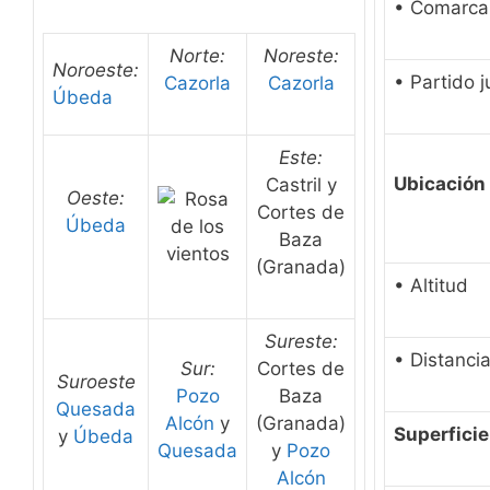
• Comarca
Norte:
Noreste:
Noroeste:
• Partido j
Cazorla
Cazorla
Úbeda
Este:
Ubicación
Castril y
Oeste:
Cortes de
Úbeda
Baza
(Granada)
• Altitud
Sureste:
• Distanci
Sur:
Cortes de
Suroeste
Pozo
Baza
Quesada
Alcón
y
(Granada)
Superficie
y
Úbeda
Quesada
y
Pozo
Alcón