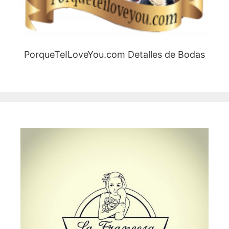
PorqueTeILoveYou.com Detalles de Bodas