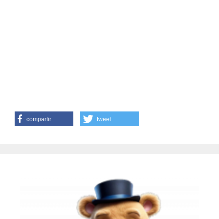
compartir
tweet