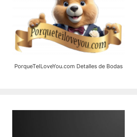
PorqueTeILoveYou.com Detalles de Bodas