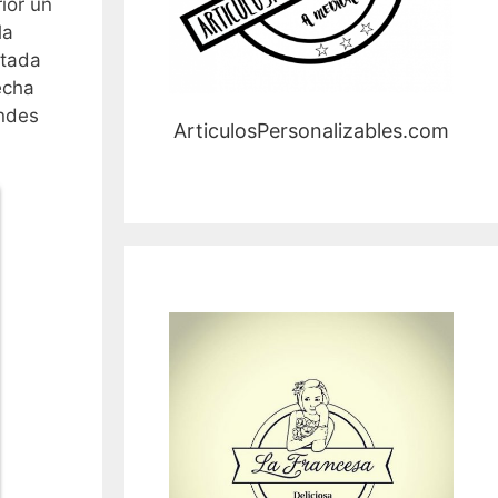
ior un
la
rtada
echa
andes
ArticulosPersonalizables.com