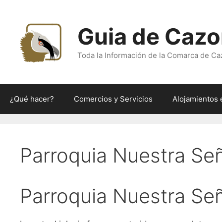
Saltar
al
Guia de Cazo
contenido
Toda la Información de la Comarca de Ca
¿Qué hacer?
Comercios y Servicios
Alojamientos 
Parroquia Nuestra Señ
Parroquia Nuestra Señ