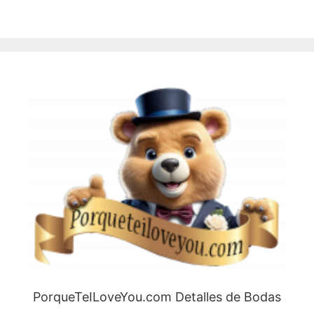
PorqueTeILoveYou.com Detalles de Bodas