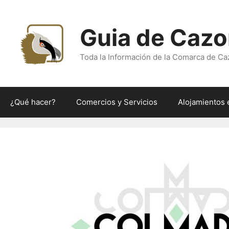
Saltar
al
Guia de Cazo
contenido
Toda la Información de la Comarca de Ca
¿Qué hacer?
Comercios y Servicios
Alojamientos 