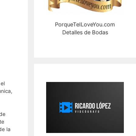
PorqueTeILoveYou.com
Detalles de Bodas
el
nica,
 de
te
de la