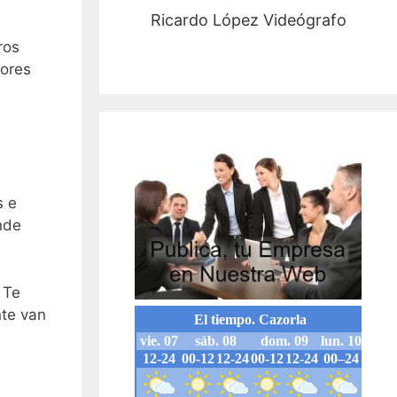
Ricardo López Videógrafo
ros
dores
s e
nde
 Te
nte van