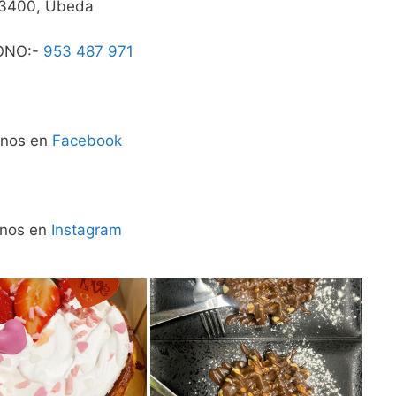
3400, Ubeda
ONO:-
953 487 971
enos en
Facebook
enos en
Instagram