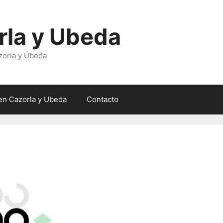
rla y Ubeda
zorla y Úbeda
en Cazorla y Ubeda
Contacto