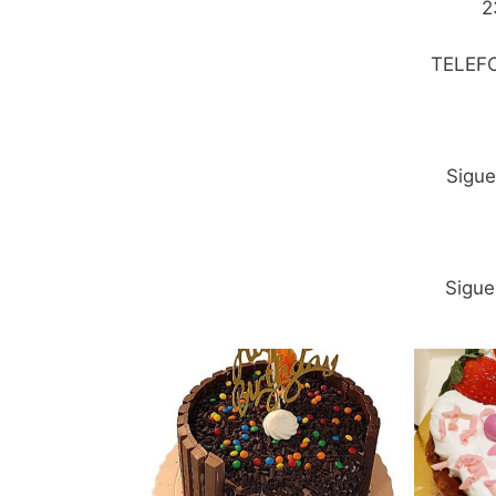
2
TELEF
Sigu
Sigu