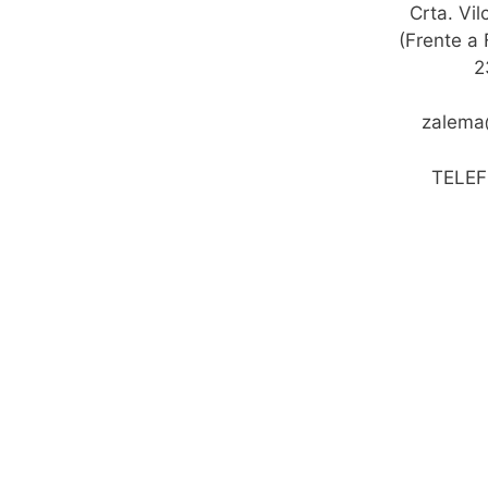
Crta. Vil
(Frente a
2
zalema
TELE