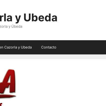
rla y Ubeda
zorla y Úbeda
en Cazorla y Ubeda
Contacto