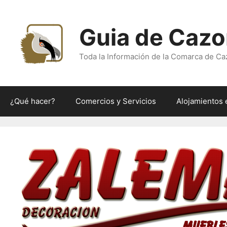
Saltar
al
Guia de Cazo
contenido
Toda la Información de la Comarca de Ca
¿Qué hacer?
Comercios y Servicios
Alojamientos 