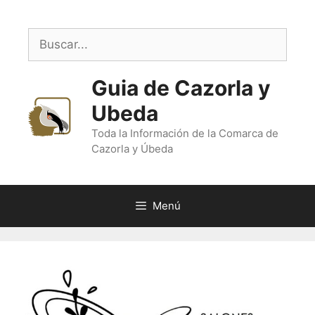
Saltar
al
Buscar:
contenido
Guia de Cazorla y
Ubeda
Toda la Información de la Comarca de
Cazorla y Úbeda
Menú