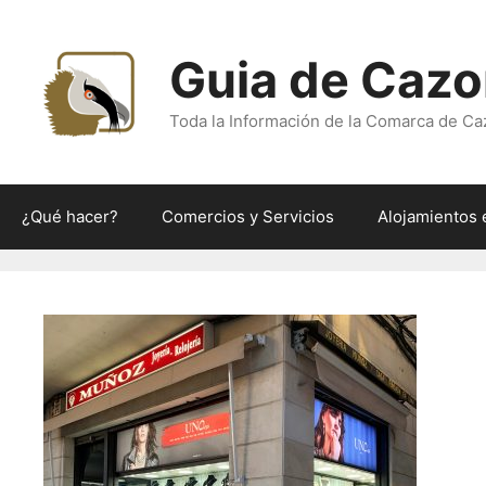
Saltar
al
Guia de Cazo
contenido
Toda la Información de la Comarca de Ca
¿Qué hacer?
Comercios y Servicios
Alojamientos 