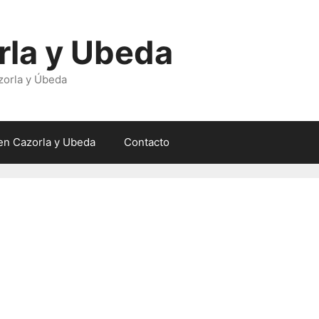
rla y Ubeda
zorla y Úbeda
en Cazorla y Ubeda
Contacto