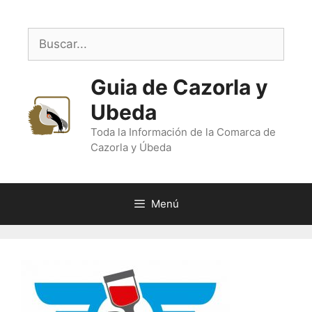
Saltar
al
Buscar:
contenido
Guia de Cazorla y
Ubeda
Toda la Información de la Comarca de
Cazorla y Úbeda
Menú