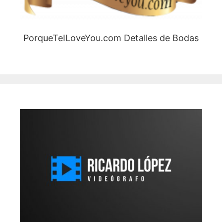
PorqueTeILoveYou.com Detalles de Bodas