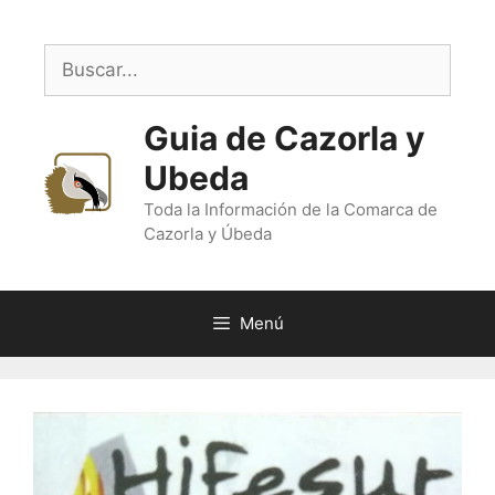
Saltar
al
Buscar:
contenido
Guia de Cazorla y
Ubeda
Toda la Información de la Comarca de
Cazorla y Úbeda
Menú