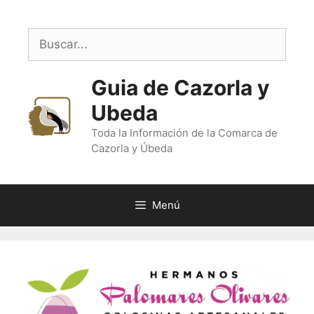
Saltar
al
Buscar:
contenido
Guia de Cazorla y
Ubeda
Toda la Información de la Comarca de
Cazorla y Úbeda
Menú