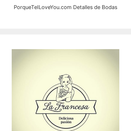
PorqueTeILoveYou.com Detalles de Bodas