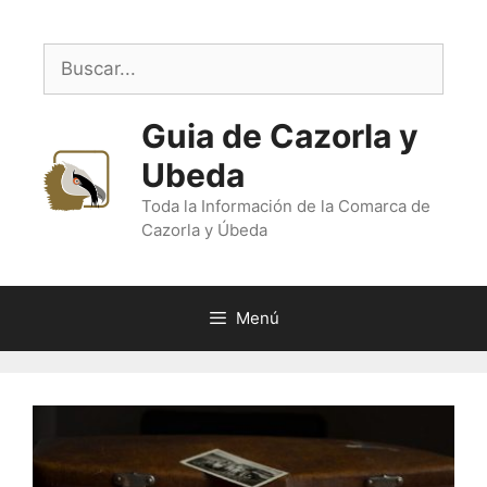
Saltar
al
Buscar:
contenido
Guia de Cazorla y
Ubeda
Toda la Información de la Comarca de
Cazorla y Úbeda
Menú