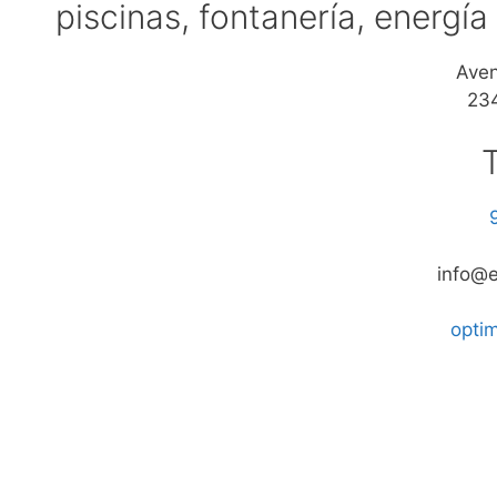
piscinas, fontanería, energía
Aven
23
info@e
optim