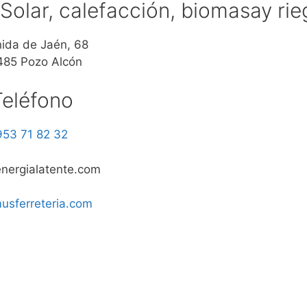
 Solar, calefacción, biomasay ri
ida de Jaén, 68
485 Pozo Alcón
Teléfono
953 71 82 32
nergialatente.com
usferreteria.com