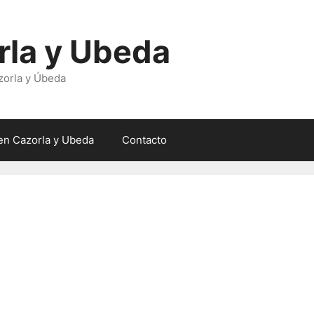
rla y Ubeda
zorla y Úbeda
en Cazorla y Ubeda
Contacto