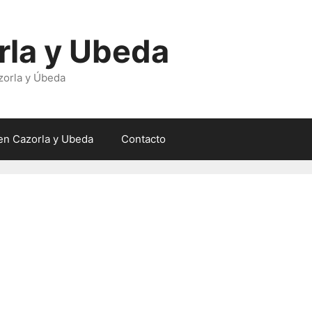
rla y Ubeda
zorla y Úbeda
en Cazorla y Ubeda
Contacto