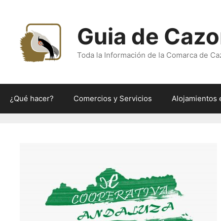
Saltar
al
Guia de Cazo
contenido
Toda la Información de la Comarca de Ca
¿Qué hacer?
Comercios y Servicios
Alojamientos 