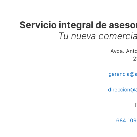
Servicio integral de aseso
Tu nueva comercial
Avda. Anto
2
gerencia@a
direccion@
T
684 109