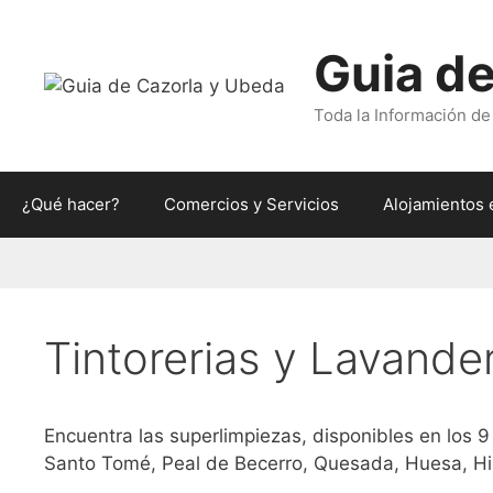
Saltar
al
Guia de
contenido
Toda la Información de
¿Qué hacer?
Comercios y Servicios
Alojamientos 
Tintorerias y Lavande
Encuentra las superlimpiezas, disponibles en los 9
Santo Tomé, Peal de Becerro, Quesada, Huesa, Hi