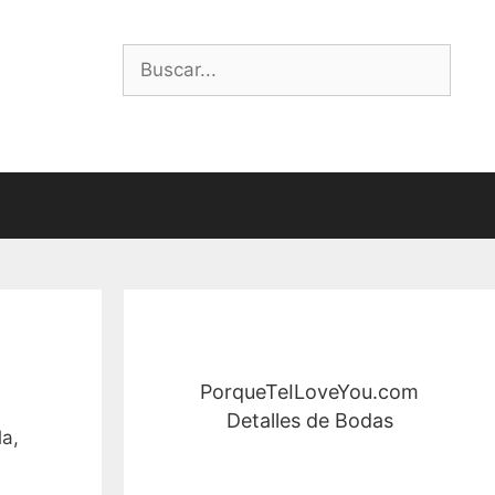
Buscar:
PorqueTeILoveYou.com
Detalles de Bodas
la,