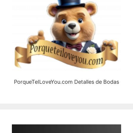
PorqueTeILoveYou.com Detalles de Bodas