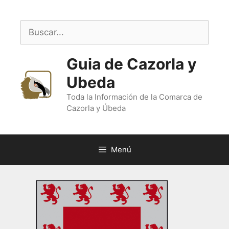
Saltar
al
Buscar:
contenido
Guia de Cazorla y
Ubeda
Toda la Información de la Comarca de
Cazorla y Úbeda
Menú