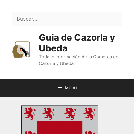
Saltar
al
Buscar:
contenido
Guia de Cazorla y
Ubeda
Toda la Información de la Comarca de
Cazorla y Úbeda
Menú