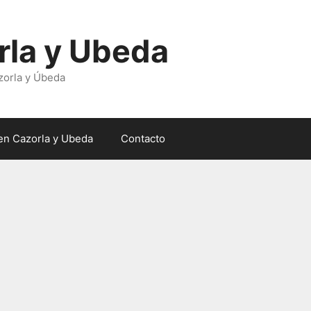
rla y Ubeda
zorla y Úbeda
en Cazorla y Ubeda
Contacto