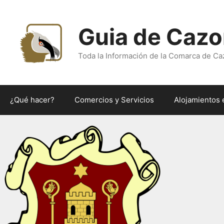
Saltar
al
Guia de Cazo
contenido
Toda la Información de la Comarca de Ca
¿Qué hacer?
Comercios y Servicios
Alojamientos 