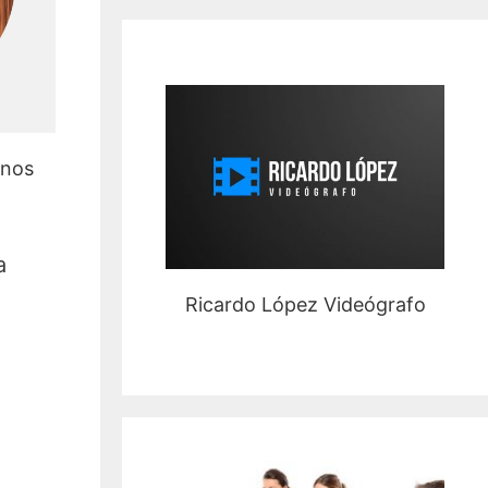
enos
a
Ricardo López Videógrafo