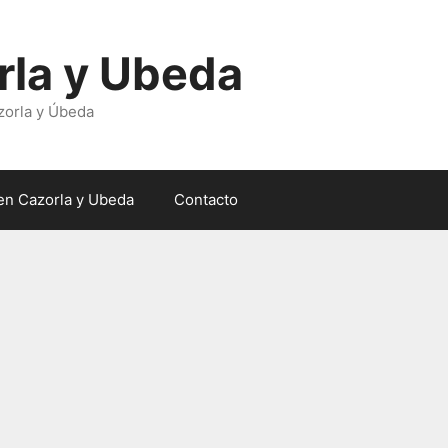
rla y Ubeda
zorla y Úbeda
en Cazorla y Ubeda
Contacto