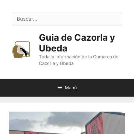
Saltar
al
Buscar:
contenido
Guia de Cazorla y
Ubeda
Toda la Información de la Comarca de
Cazorla y Úbeda
Menú