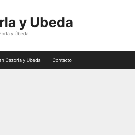
rla y Ubeda
zorla y Úbeda
en Cazorla y Ubeda
Contacto