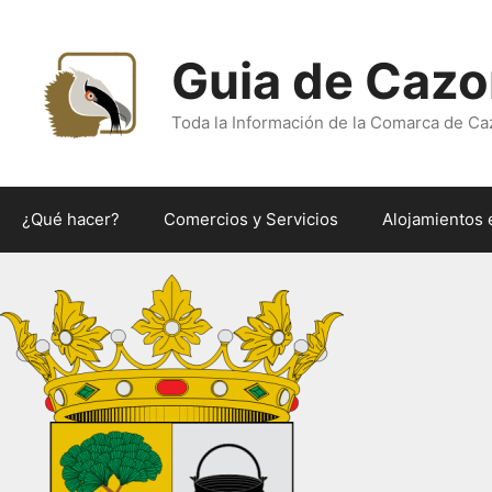
Saltar
al
Guia de Cazo
contenido
Toda la Información de la Comarca de Ca
¿Qué hacer?
Comercios y Servicios
Alojamientos 