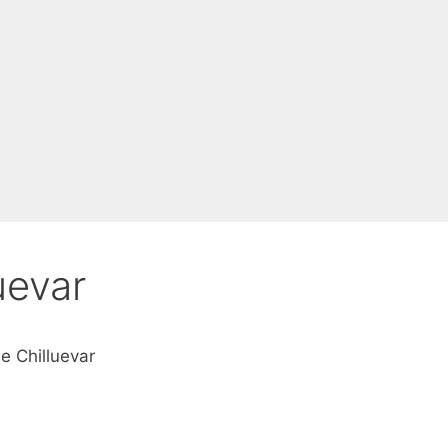
uevar
de Chilluevar