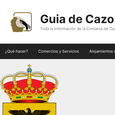
Saltar
al
Guia de Cazo
contenido
Toda la Información de la Comarca de Ca
¿Qué hacer?
Comercios y Servicios
Alojamientos 