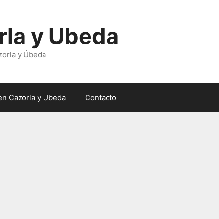
rla y Ubeda
zorla y Úbeda
en Cazorla y Ubeda
Contacto