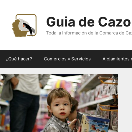
Saltar
al
Guia de Cazo
contenido
Toda la Información de la Comarca de Ca
¿Qué hacer?
Comercios y Servicios
Alojamientos 