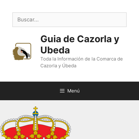
Saltar
al
Buscar:
contenido
Guia de Cazorla y
Ubeda
Toda la Información de la Comarca de
Cazorla y Úbeda
Menú