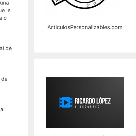
 una
ue le
a o
ArticulosPersonalizables.com
al de
d de
na