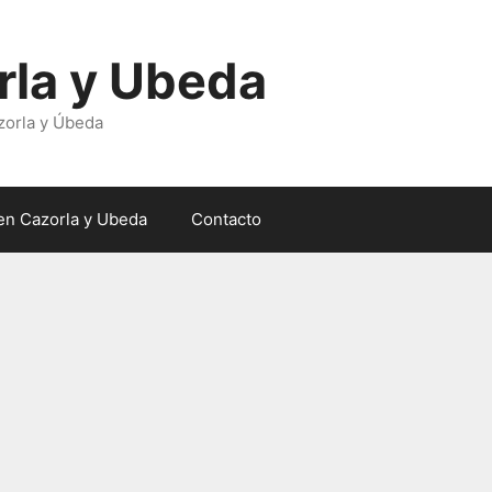
rla y Ubeda
zorla y Úbeda
en Cazorla y Ubeda
Contacto