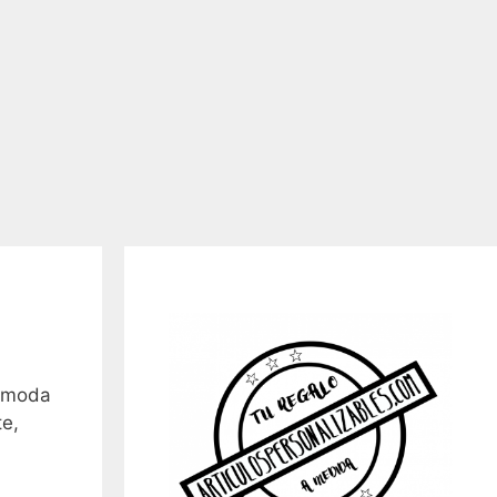
cómoda
te,