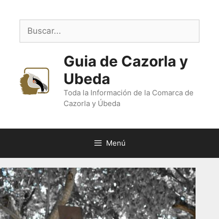
Saltar
al
Buscar:
contenido
Guia de Cazorla y
Ubeda
Toda la Información de la Comarca de
Cazorla y Úbeda
Menú