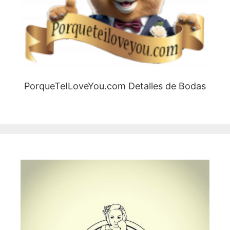
PorqueTeILoveYou.com Detalles de Bodas