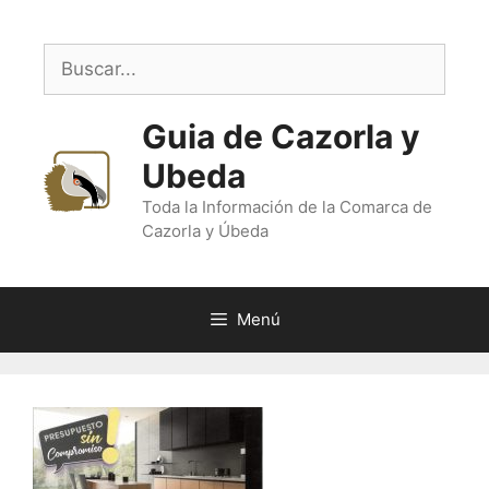
Saltar
al
Buscar:
contenido
Guia de Cazorla y
Ubeda
Toda la Información de la Comarca de
Cazorla y Úbeda
Menú