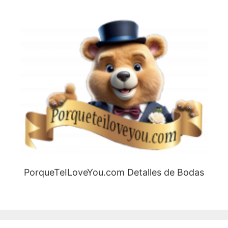
PorqueTeILoveYou.com Detalles de Bodas