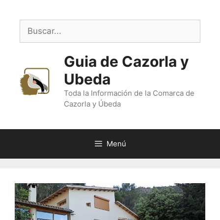
Saltar
al
Buscar:
contenido
Guia de Cazorla y
Ubeda
Toda la Información de la Comarca de
Cazorla y Úbeda
Menú