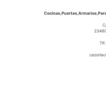
Cocinas,Puertas,Armarios,Parq
C
23460
Tlf
cazorla