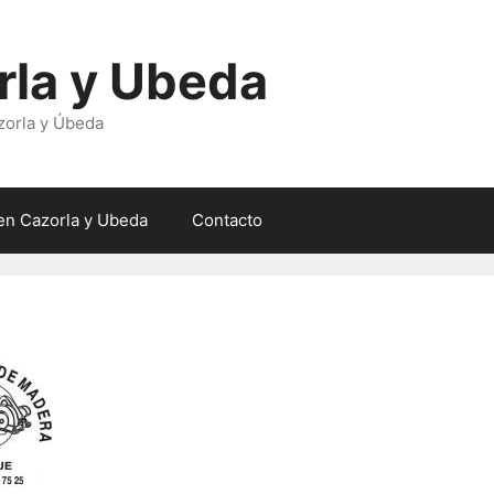
rla y Ubeda
zorla y Úbeda
en Cazorla y Ubeda
Contacto