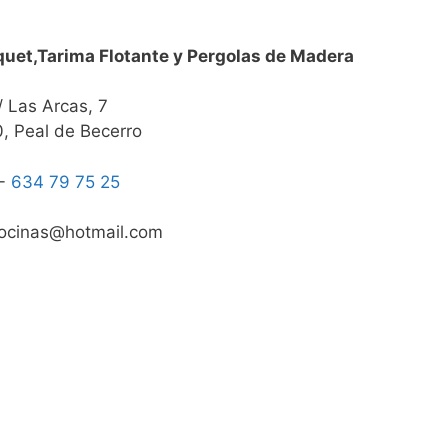
uet,Tarima Flotante y Pergolas de Madera
/ Las Arcas, 7
, Peal de Becerro
.-
634 79 75 25
cocinas@hotmail.com