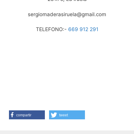
sergiomaderasiruela@gmail.com
TELEFONO:-
669 912 291
compartir
tweet