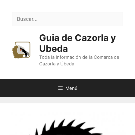
Saltar
al
Buscar:
contenido
Guia de Cazorla y
Ubeda
Toda la Información de la Comarca de
Cazorla y Úbeda
Menú