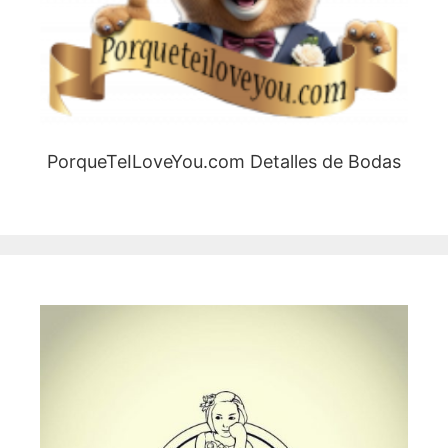
PorqueTeILoveYou.com Detalles de Bodas