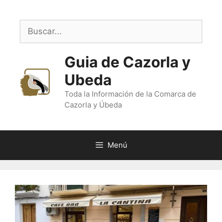
Saltar
al
Buscar:
contenido
Guia de Cazorla y
Ubeda
Toda la Información de la Comarca de
Cazorla y Úbeda
Menú