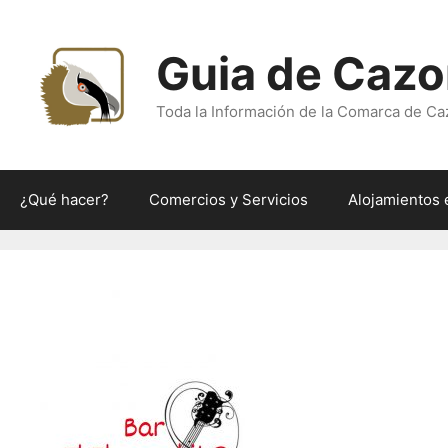
Saltar
al
Guia de Cazo
contenido
Toda la Información de la Comarca de Ca
¿Qué hacer?
Comercios y Servicios
Alojamientos 