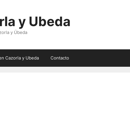
rla y Ubeda
zorla y Úbeda
en Cazorla y Ubeda
Contacto