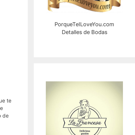
PorqueTeILoveYou.com
Detalles de Bodas
ue te
se
o de