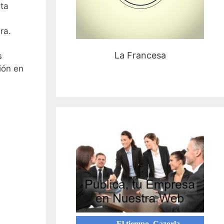
sta
ra.
La Francesa
s
gión en