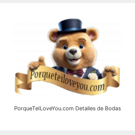
PorqueTeILoveYou.com Detalles de Bodas