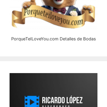
PorqueTeILoveYou.com Detalles de Bodas