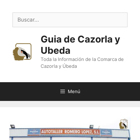
Saltar
al
Buscar:
contenido
Guia de Cazorla y
Ubeda
Toda la Información de la Comarca de
Cazorla y Úbeda
Menú