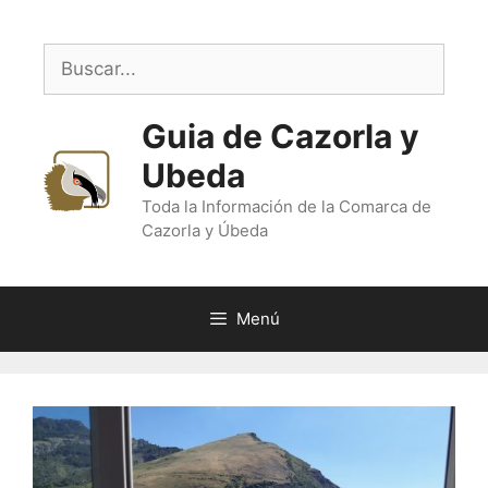
Saltar
al
Buscar:
contenido
Guia de Cazorla y
Ubeda
Toda la Información de la Comarca de
Cazorla y Úbeda
Menú