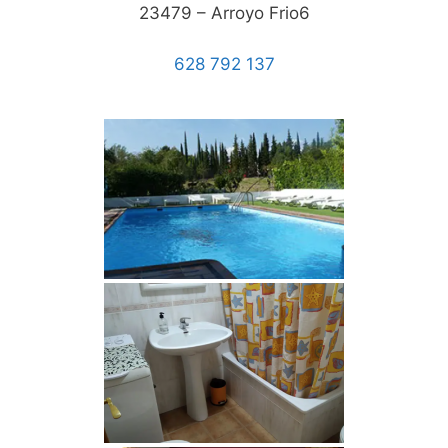
23479 – Arroyo Frio6
628 792 137