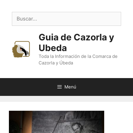
Saltar
al
Buscar:
contenido
Guia de Cazorla y
Ubeda
Toda la Información de la Comarca de
Cazorla y Úbeda
Menú