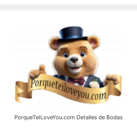
PorqueTeILoveYou.com Detalles de Bodas