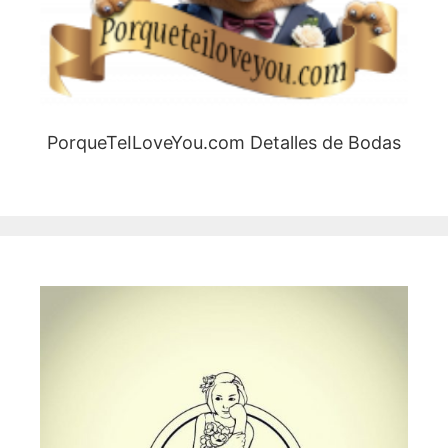
PorqueTeILoveYou.com Detalles de Bodas