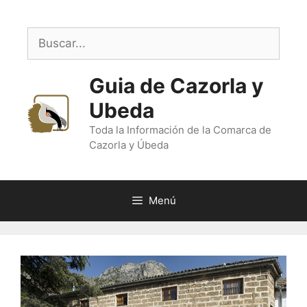
Saltar
al
Buscar:
contenido
Guia de Cazorla y
Ubeda
Toda la Información de la Comarca de
Cazorla y Úbeda
Menú