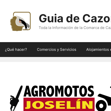
Saltar
al
Guia de Cazo
contenido
Toda la Información de la Comarca de Ca
¿Qué hacer?
Comercios y Servicios
Alojamientos 