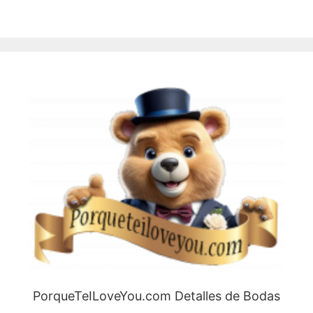
PorqueTeILoveYou.com Detalles de Bodas