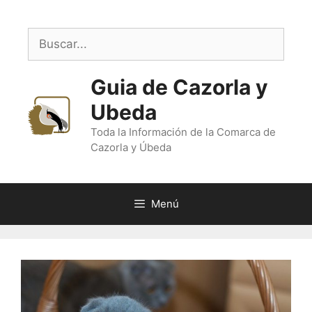
Saltar
al
Buscar:
contenido
Guia de Cazorla y
Ubeda
Toda la Información de la Comarca de
Cazorla y Úbeda
Menú