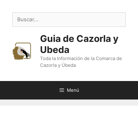
Saltar
al
Buscar:
contenido
Guia de Cazorla y
Ubeda
Toda la Información de la Comarca de
Cazorla y Úbeda
Menú