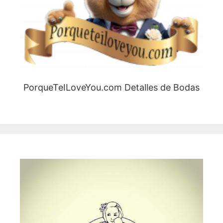
PorqueTeILoveYou.com Detalles de Bodas