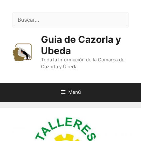
Saltar
al
Buscar:
contenido
Guia de Cazorla y
Ubeda
Toda la Información de la Comarca de
Cazorla y Úbeda
Menú